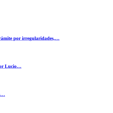
trámite por irregularidades,…
por Lucio…
os…