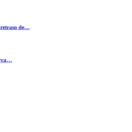
 retraso de…
erca…