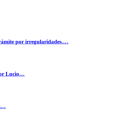
trámite por irregularidades,…
por Lucio…
os…