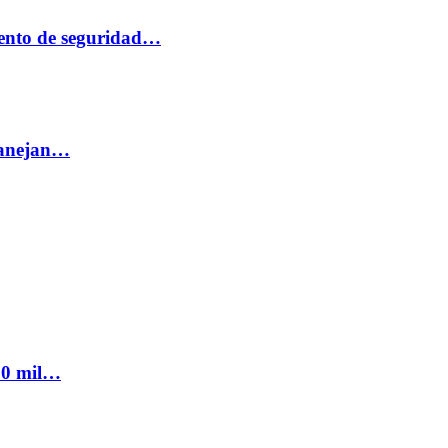
ento de seguridad…
 manejan…
300 mil…