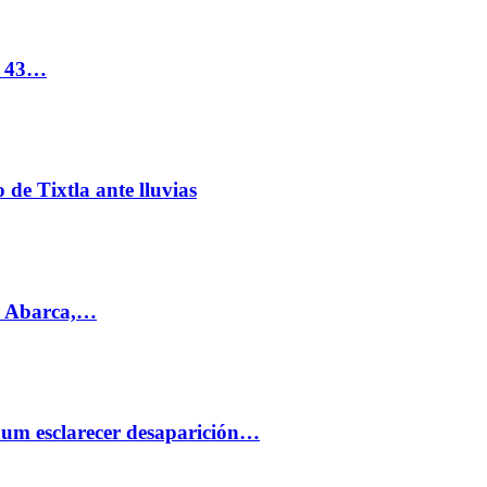
s 43…
de Tixtla ante lluvias
l Abarca,…
aum esclarecer desaparición…