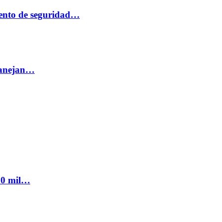
ento de seguridad…
 manejan…
300 mil…