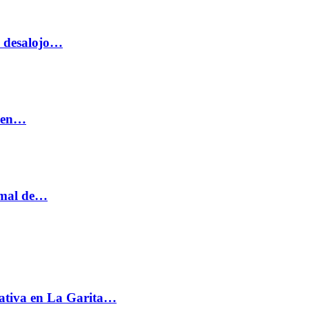
o desalojo…
n en…
ormal de…
ativa en La Garita…