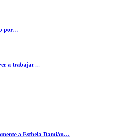
co por…
ver a trabajar…
vamente a Esthela Damián…