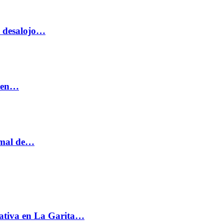
o desalojo…
n en…
ormal de…
ativa en La Garita…