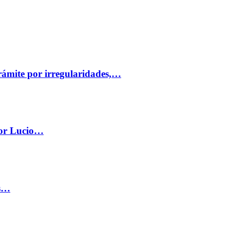
trámite por irregularidades,…
por Lucio…
os…