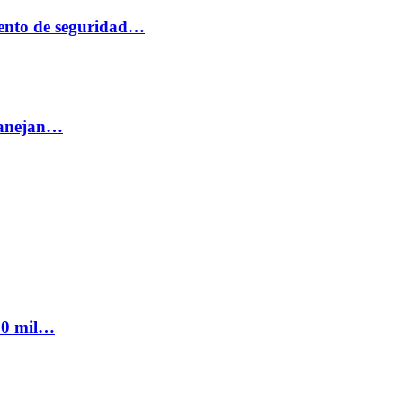
ento de seguridad…
 manejan…
300 mil…