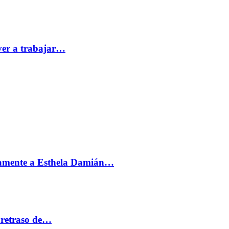
ver a trabajar…
vamente a Esthela Damián…
 retraso de…