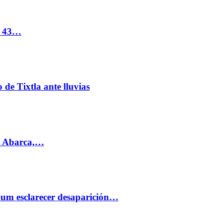
s 43…
de Tixtla ante lluvias
l Abarca,…
aum esclarecer desaparición…