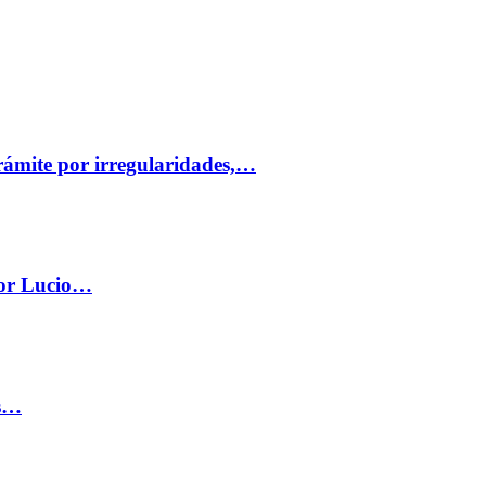
trámite por irregularidades,…
por Lucio…
os…