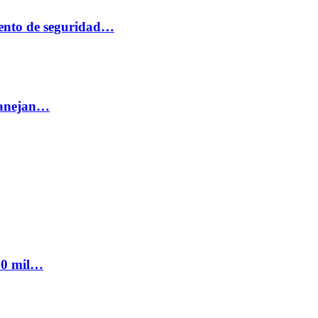
ento de seguridad…
 manejan…
300 mil…