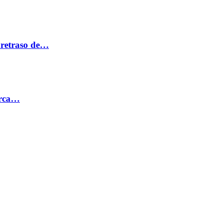
 retraso de…
erca…