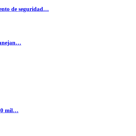
ento de seguridad…
 manejan…
300 mil…