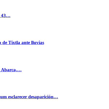
s 43…
de Tixtla ante lluvias
l Abarca,…
aum esclarecer desaparición…