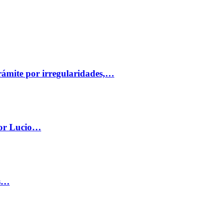
trámite por irregularidades,…
por Lucio…
os…