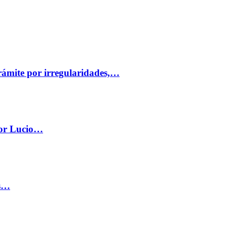
trámite por irregularidades,…
por Lucio…
os…