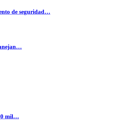
ento de seguridad…
 manejan…
300 mil…