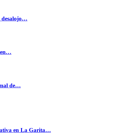
o desalojo…
n en…
ormal de…
ativa en La Garita…