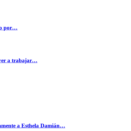
co por…
ver a trabajar…
vamente a Esthela Damián…