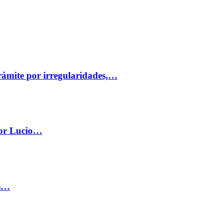
trámite por irregularidades,…
por Lucio…
os…