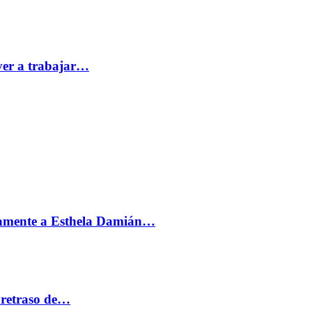
ver a trabajar…
vamente a Esthela Damián…
 retraso de…