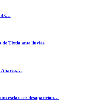
s 43…
de Tixtla ante lluvias
l Abarca,…
aum esclarecer desaparición…