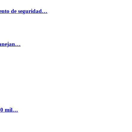
ento de seguridad…
 manejan…
300 mil…