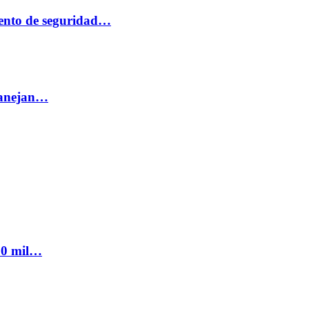
ento de seguridad…
 manejan…
300 mil…