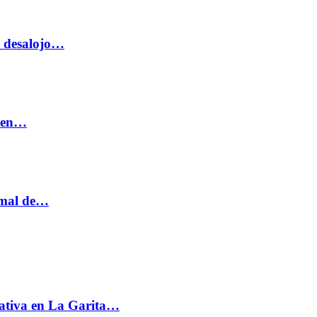
o desalojo…
n en…
ormal de…
ativa en La Garita…