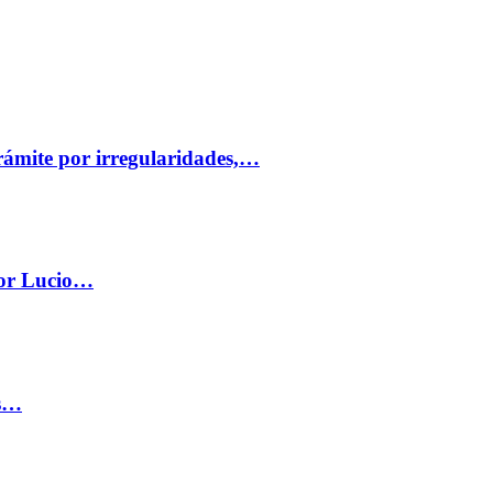
trámite por irregularidades,…
por Lucio…
os…