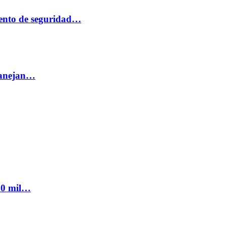
ento de seguridad…
 manejan…
300 mil…