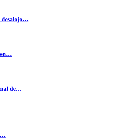
o desalojo…
n en…
ormal de…
ia…