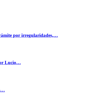
trámite por irregularidades,…
por Lucio…
os…