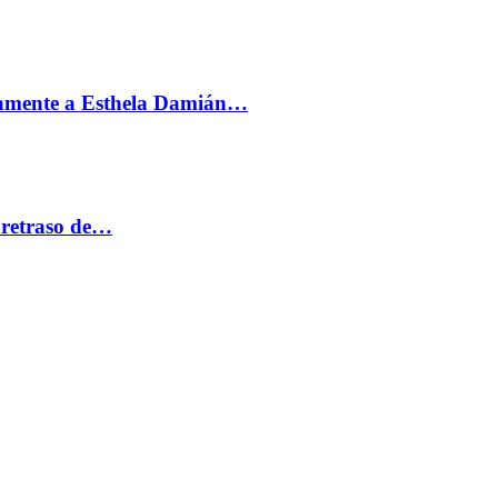
vamente a Esthela Damián…
 retraso de…