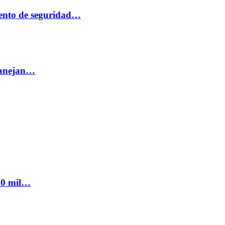
ento de seguridad…
 manejan…
300 mil…