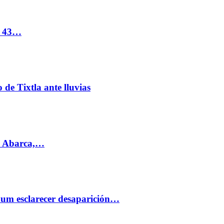
s 43…
de Tixtla ante lluvias
l Abarca,…
aum esclarecer desaparición…