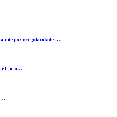
trámite por irregularidades,…
por Lucio…
os…