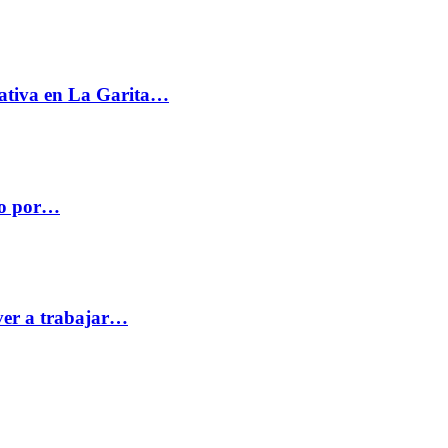
ativa en La Garita…
co por…
ver a trabajar…