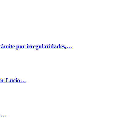
trámite por irregularidades,…
por Lucio…
os…