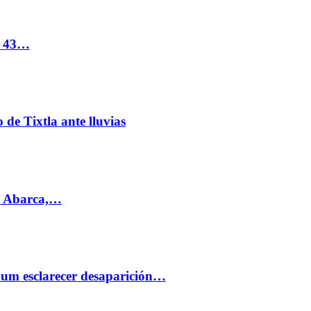
s 43…
de Tixtla ante lluvias
l Abarca,…
aum esclarecer desaparición…