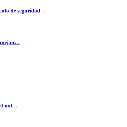
ento de seguridad…
 manejan…
300 mil…