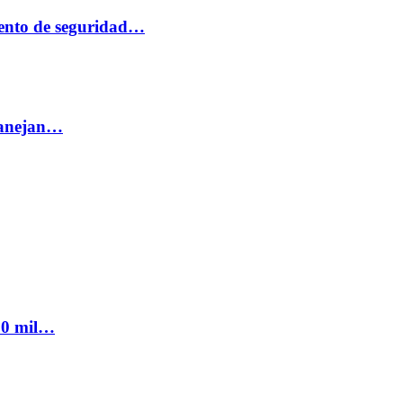
ento de seguridad…
 manejan…
300 mil…