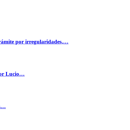
trámite por irregularidades,…
por Lucio…
os…