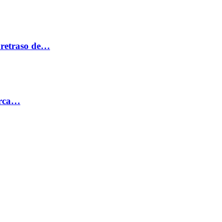
 retraso de…
erca…