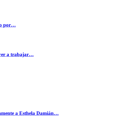
co por…
ver a trabajar…
vamente a Esthela Damián…