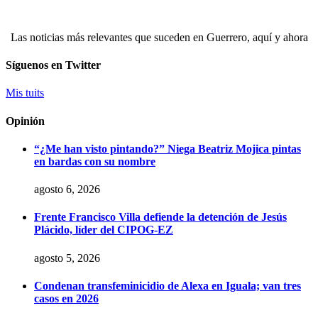
Las noticias más relevantes que suceden en Guerrero, aquí y ahora
Síguenos en Twitter
Mis tuits
Opinión
“¿Me han visto pintando?” Niega Beatriz Mojica pintas
en bardas con su nombre
agosto 6, 2026
Frente Francisco Villa defiende la detención de Jesús
Plácido, líder del CIPOG-EZ
agosto 5, 2026
Condenan transfeminicidio de Alexa en Iguala; van tres
casos en 2026