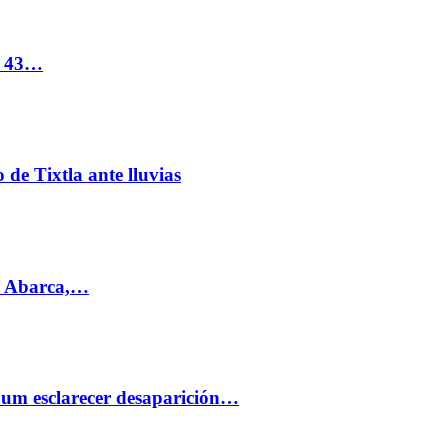
s 43…
de Tixtla ante lluvias
l Abarca,…
aum esclarecer desaparición…