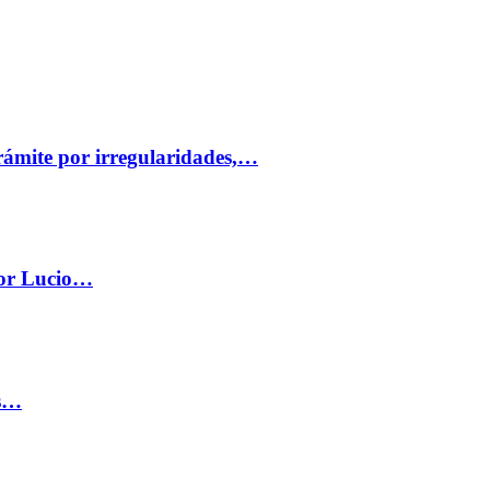
trámite por irregularidades,…
por Lucio…
os…