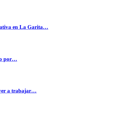
ativa en La Garita…
co por…
ver a trabajar…