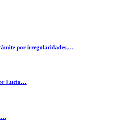
trámite por irregularidades,…
por Lucio…
os…