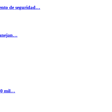
ento de seguridad…
 manejan…
300 mil…