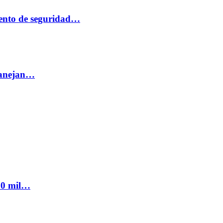
ento de seguridad…
 manejan…
300 mil…