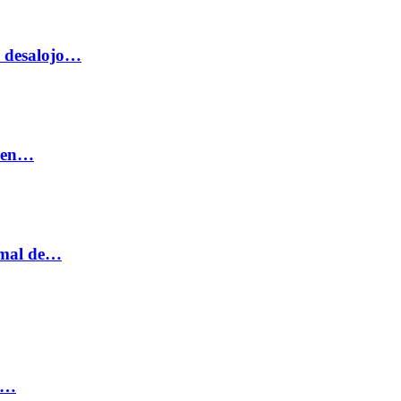
o desalojo…
n en…
ormal de…
ia…