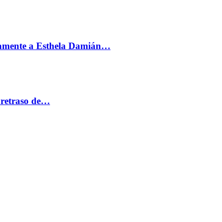
vamente a Esthela Damián…
 retraso de…