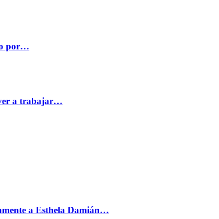
co por…
ver a trabajar…
vamente a Esthela Damián…