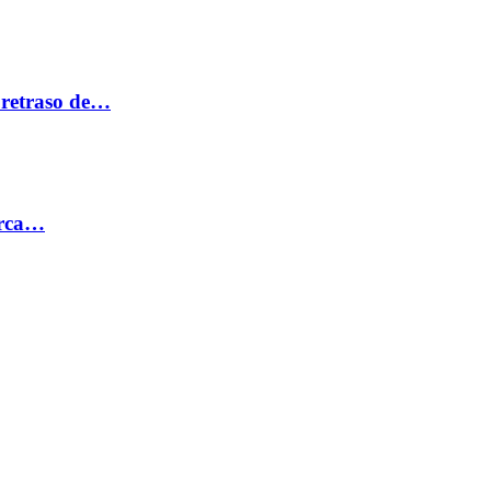
 retraso de…
erca…