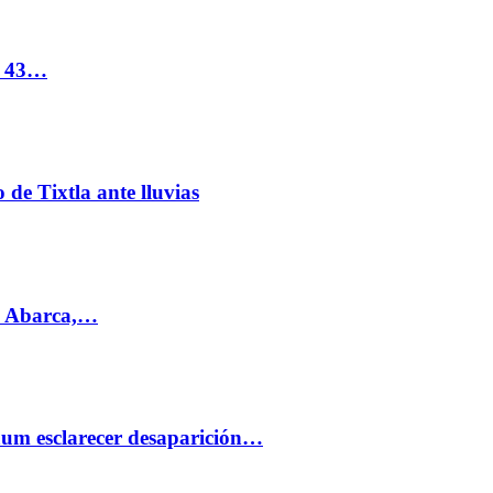
s 43…
de Tixtla ante lluvias
l Abarca,…
aum esclarecer desaparición…