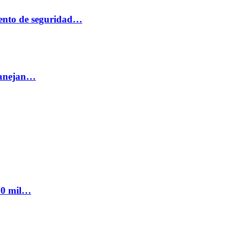
ento de seguridad…
 manejan…
300 mil…