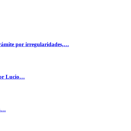
trámite por irregularidades,…
por Lucio…
os…