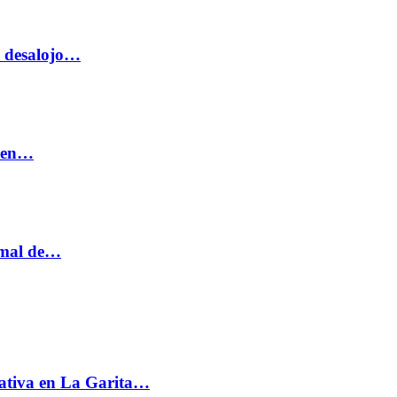
o desalojo…
n en…
ormal de…
ativa en La Garita…