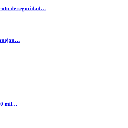
ento de seguridad…
 manejan…
300 mil…