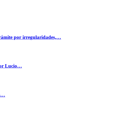
trámite por irregularidades,…
por Lucio…
os…