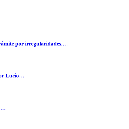
trámite por irregularidades,…
por Lucio…
os…