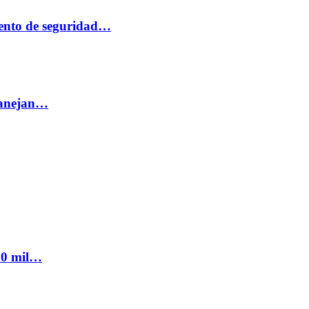
ento de seguridad…
 manejan…
300 mil…