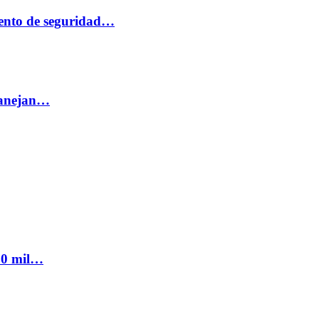
ento de seguridad…
 manejan…
300 mil…