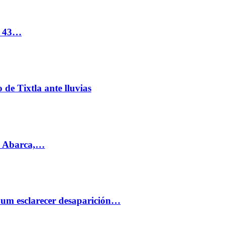
s 43…
de Tixtla ante lluvias
l Abarca,…
aum esclarecer desaparición…