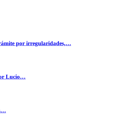
trámite por irregularidades,…
por Lucio…
os…