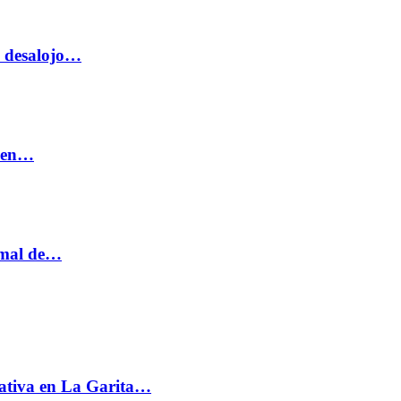
o desalojo…
n en…
ormal de…
ativa en La Garita…