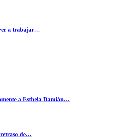
ver a trabajar…
vamente a Esthela Damián…
 retraso de…