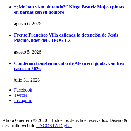
“¿Me han visto pintando?” Niega Beatriz Mojica pintas
en bardas con su nombre
agosto 6, 2026
Frente Francisco Villa defiende la detención de Jesús
Plácido, líder del CIPOG-EZ
agosto 5, 2026
Condenan transfeminicidio de Alexa en Iguala; van tres
casos en 2026
julio 31, 2026
Facebook
Twitter
Instagram
Ahora Guerrero © 2020 - Todos los derechos reservados. Diseño &
desarrollo web de
LACOSTA Digital