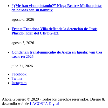
“¿Me han visto pintando?” Niega Beatriz Mojica pintas
en bardas con su nombre
agosto 6, 2026
Frente Francisco Villa defiende la detención de Jesús
Plácido, líder del CIPOG-EZ
agosto 5, 2026
Condenan transfeminicidio de Alexa en Iguala; van tres
casos en 2026
julio 31, 2026
Facebook
Twitter
Instagram
Ahora Guerrero © 2020 - Todos los derechos reservados. Diseño &
desarrollo web de
LACOSTA Digital