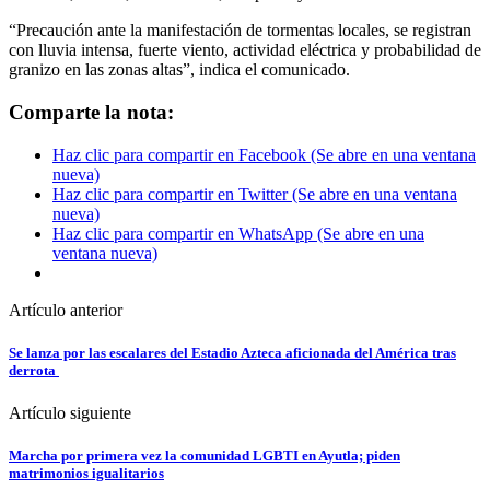
“Precaución ante la manifestación de tormentas locales, se registran
con lluvia intensa, fuerte viento, actividad eléctrica y probabilidad de
granizo en las zonas altas”, indica el comunicado.
Comparte la nota:
Haz clic para compartir en Facebook (Se abre en una ventana
nueva)
Haz clic para compartir en Twitter (Se abre en una ventana
nueva)
Haz clic para compartir en WhatsApp (Se abre en una
ventana nueva)
Artículo anterior
Se lanza por las escalares del Estadio Azteca aficionada del América tras
derrota
Artículo siguiente
Marcha por primera vez la comunidad LGBTI en Ayutla; piden
matrimonios igualitarios