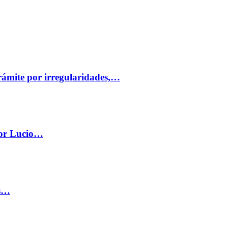
trámite por irregularidades,…
por Lucio…
os…