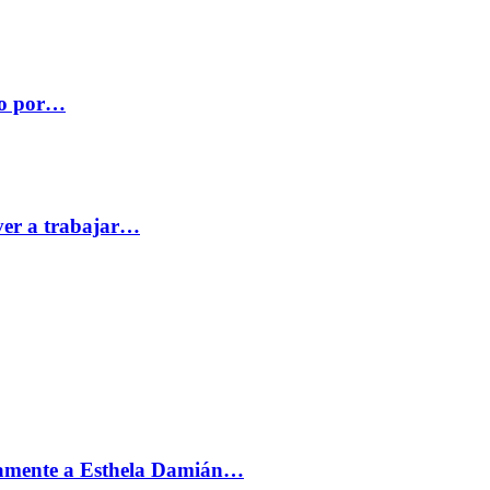
co por…
ver a trabajar…
vamente a Esthela Damián…