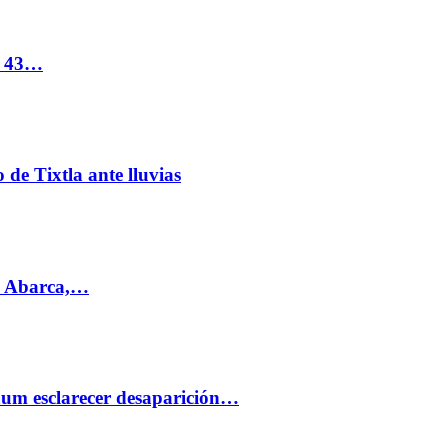
s 43…
de Tixtla ante lluvias
l Abarca,…
aum esclarecer desaparición…