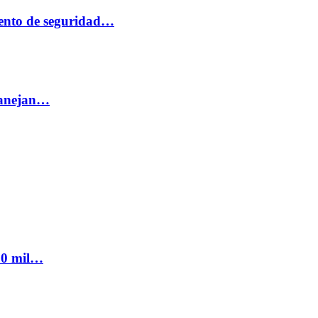
ento de seguridad…
 manejan…
300 mil…