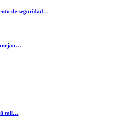
ento de seguridad…
 manejan…
300 mil…