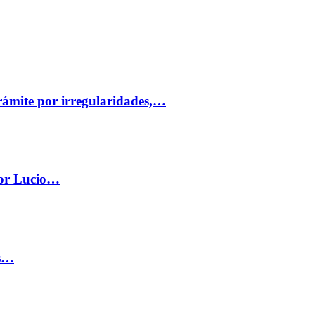
trámite por irregularidades,…
por Lucio…
os…