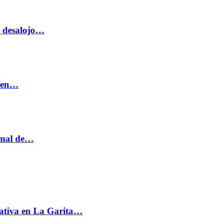
o desalojo…
n en…
ormal de…
ativa en La Garita…