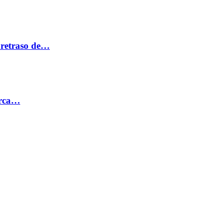
 retraso de…
erca…