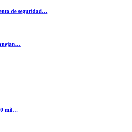
ento de seguridad…
 manejan…
300 mil…