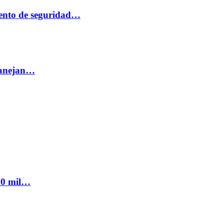
ento de seguridad…
 manejan…
300 mil…