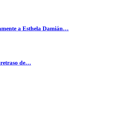
vamente a Esthela Damián…
 retraso de…