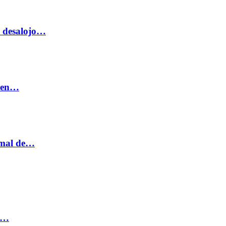
o desalojo…
n en…
ormal de…
ia…