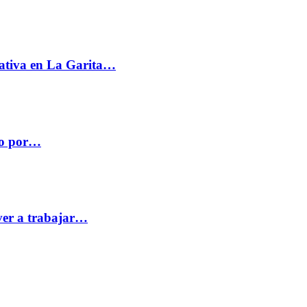
ativa en La Garita…
co por…
ver a trabajar…