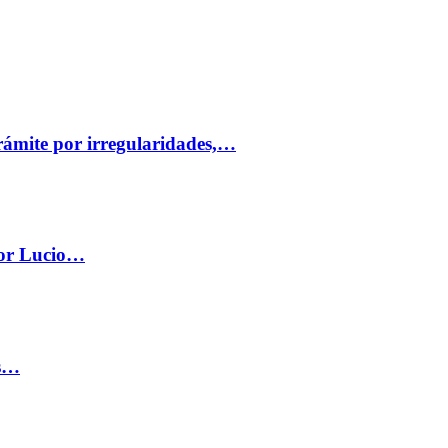
trámite por irregularidades,…
por Lucio…
os…