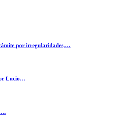
trámite por irregularidades,…
por Lucio…
os…