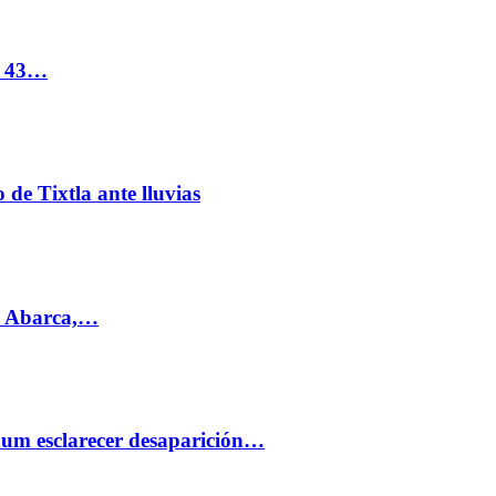
s 43…
de Tixtla ante lluvias
l Abarca,…
aum esclarecer desaparición…