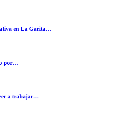
ativa en La Garita…
co por…
ver a trabajar…