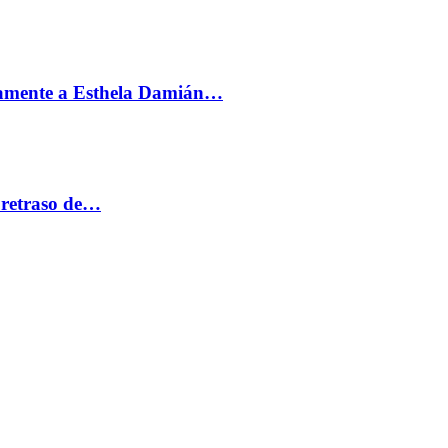
vamente a Esthela Damián…
 retraso de…