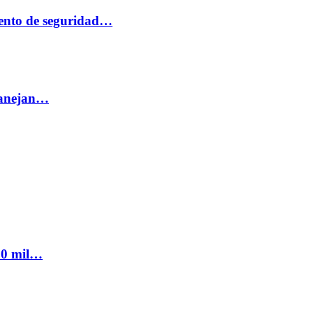
ento de seguridad…
 manejan…
300 mil…