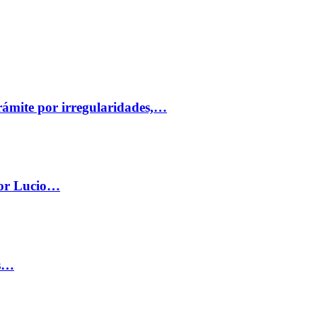
trámite por irregularidades,…
por Lucio…
os…