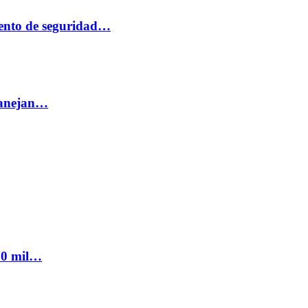
ento de seguridad…
 manejan…
300 mil…