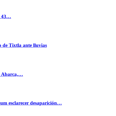
s 43…
de Tixtla ante lluvias
l Abarca,…
aum esclarecer desaparición…