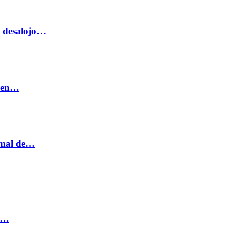
o desalojo…
n en…
ormal de…
ia…