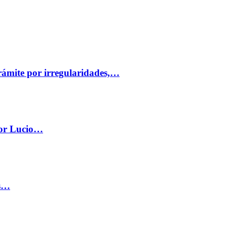
trámite por irregularidades,…
por Lucio…
os…