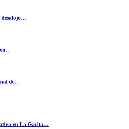
o desalojo…
n en…
ormal de…
ativa en La Garita…