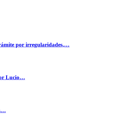
trámite por irregularidades,…
por Lucio…
os…