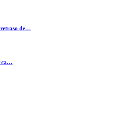
 retraso de…
erca…