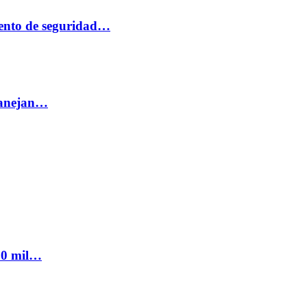
ento de seguridad…
 manejan…
300 mil…