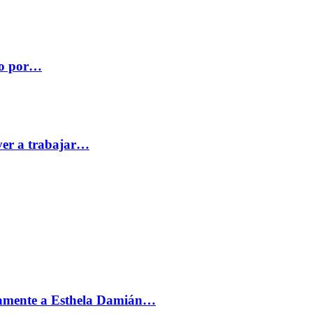
co por…
ver a trabajar…
vamente a Esthela Damián…