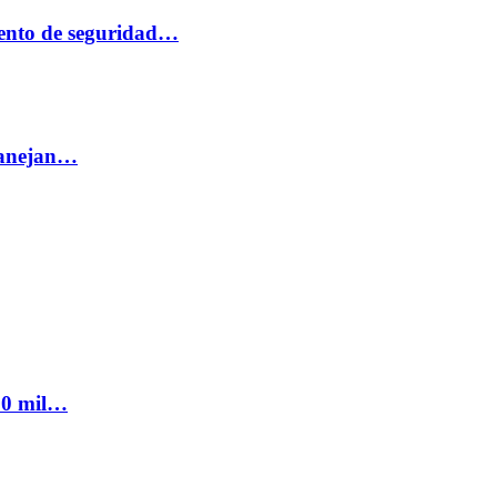
ento de seguridad…
 manejan…
300 mil…