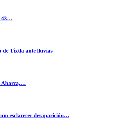
s 43…
de Tixtla ante lluvias
l Abarca,…
aum esclarecer desaparición…