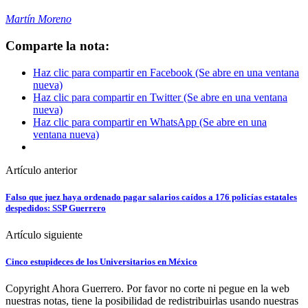
Martín Moreno
Comparte la nota:
Haz clic para compartir en Facebook (Se abre en una ventana
nueva)
Haz clic para compartir en Twitter (Se abre en una ventana
nueva)
Haz clic para compartir en WhatsApp (Se abre en una
ventana nueva)
Artículo anterior
Falso que juez haya ordenado pagar salarios caídos a 176 policías estatales
despedidos: SSP Guerrero
Artículo siguiente
Cinco estupideces de los Universitarios en México
Copyright Ahora Guerrero. Por favor no corte ni pegue en la web
nuestras notas, tiene la posibilidad de redistribuirlas usando nuestras