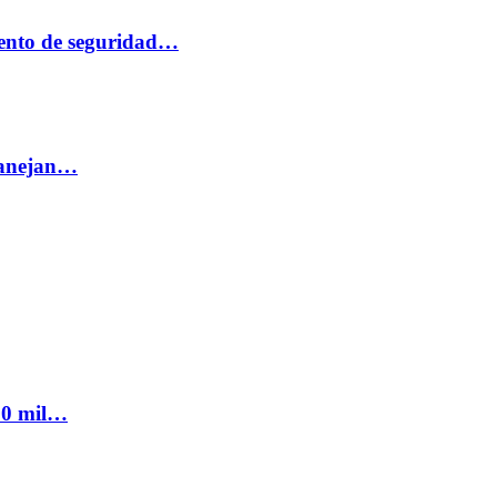
ento de seguridad…
 manejan…
300 mil…