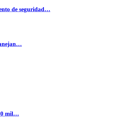
ento de seguridad…
 manejan…
300 mil…