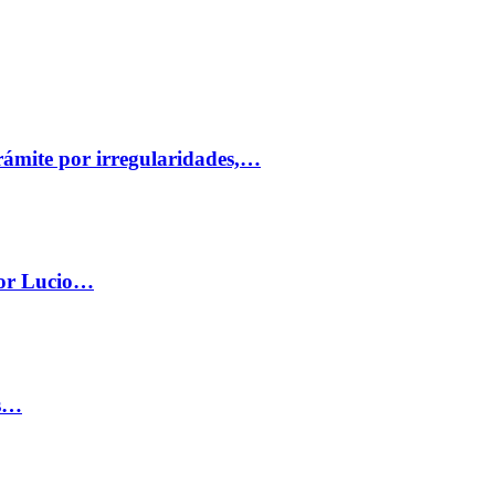
trámite por irregularidades,…
por Lucio…
os…