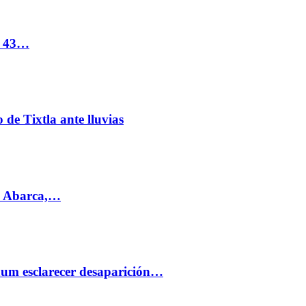
s 43…
de Tixtla ante lluvias
l Abarca,…
aum esclarecer desaparición…