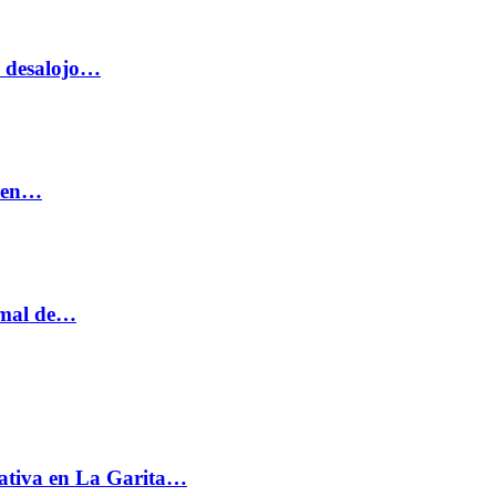
o desalojo…
n en…
ormal de…
ativa en La Garita…