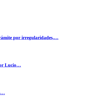
trámite por irregularidades,…
por Lucio…
os…