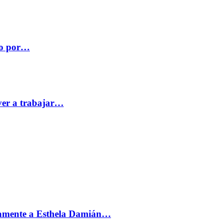
co por…
ver a trabajar…
vamente a Esthela Damián…