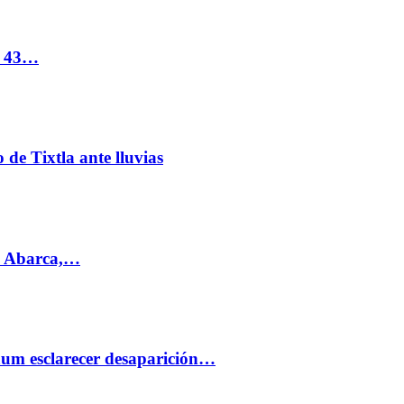
s 43…
de Tixtla ante lluvias
l Abarca,…
aum esclarecer desaparición…