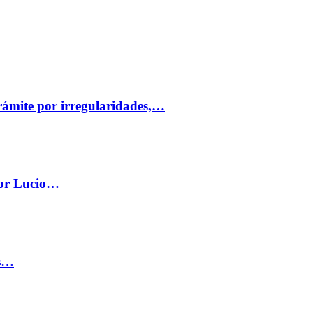
trámite por irregularidades,…
por Lucio…
os…