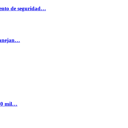
ento de seguridad…
 manejan…
300 mil…