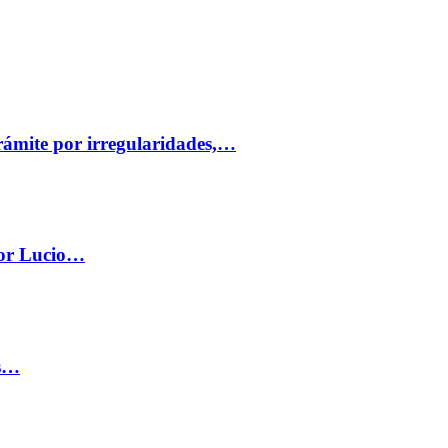
trámite por irregularidades,…
por Lucio…
os…