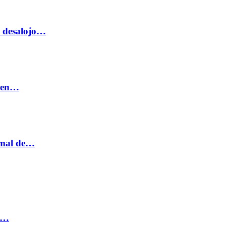
o desalojo…
n en…
ormal de…
ia…