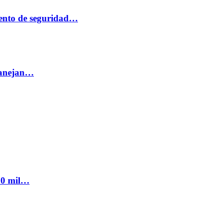
ento de seguridad…
 manejan…
300 mil…