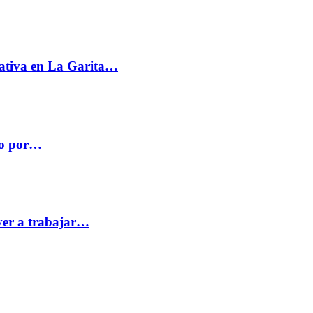
ativa en La Garita…
co por…
ver a trabajar…