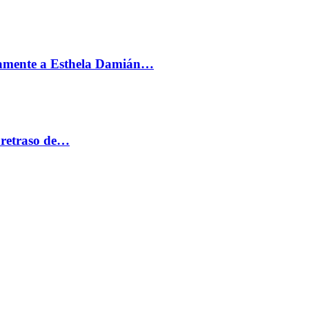
vamente a Esthela Damián…
 retraso de…