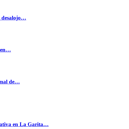
o desalojo…
n en…
ormal de…
ativa en La Garita…