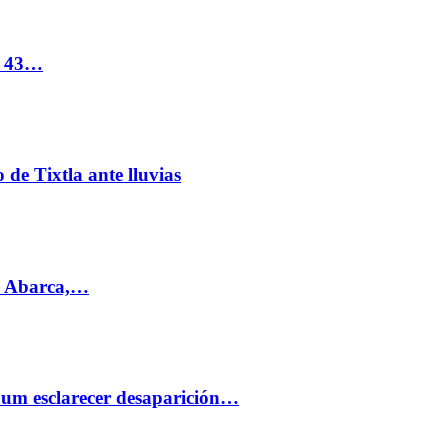
s 43…
de Tixtla ante lluvias
l Abarca,…
aum esclarecer desaparición…