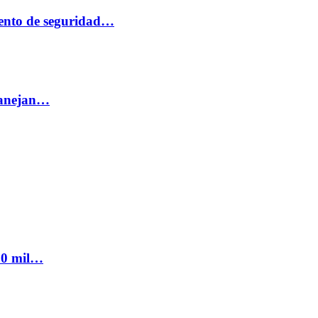
ento de seguridad…
 manejan…
300 mil…