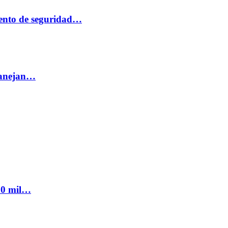
ento de seguridad…
 manejan…
300 mil…