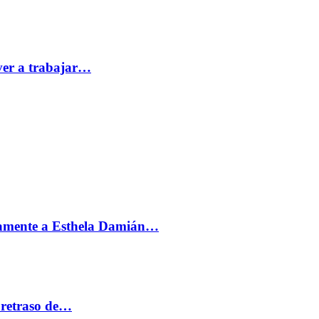
ver a trabajar…
vamente a Esthela Damián…
 retraso de…