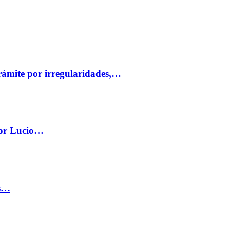
trámite por irregularidades,…
por Lucio…
os…