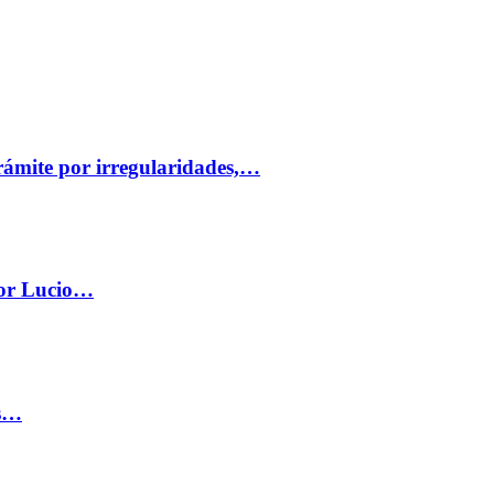
trámite por irregularidades,…
por Lucio…
os…