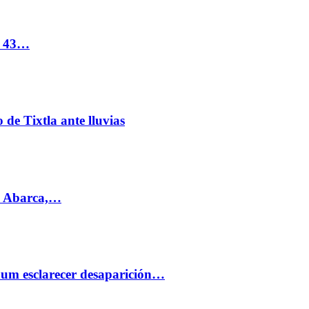
s 43…
de Tixtla ante lluvias
l Abarca,…
aum esclarecer desaparición…