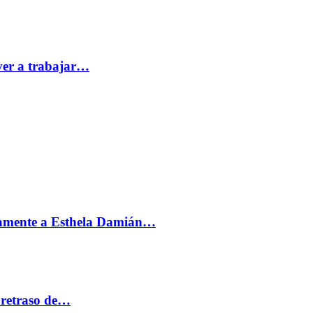
ver a trabajar…
vamente a Esthela Damián…
 retraso de…