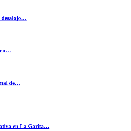
o desalojo…
n en…
ormal de…
ativa en La Garita…