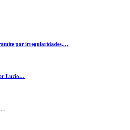
trámite por irregularidades,…
por Lucio…
os…