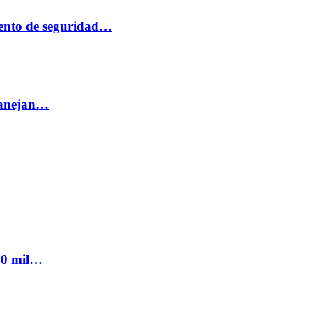
ento de seguridad…
 manejan…
300 mil…