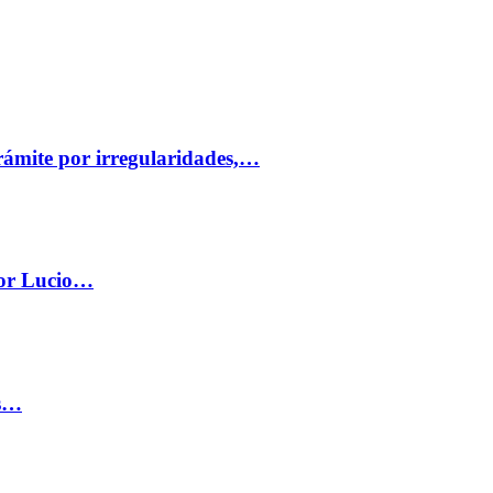
trámite por irregularidades,…
por Lucio…
os…