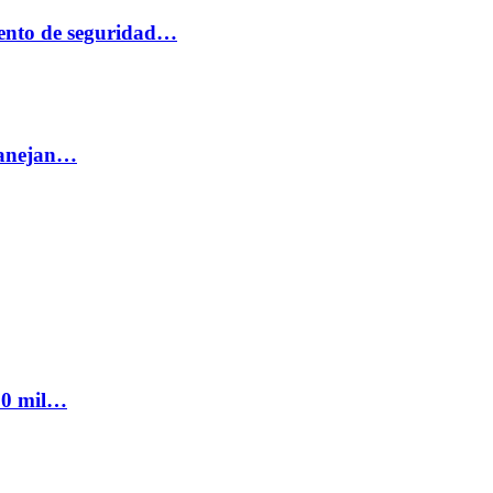
ento de seguridad…
 manejan…
300 mil…