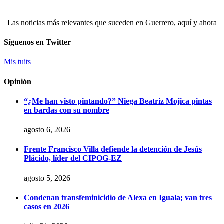
Las noticias más relevantes que suceden en Guerrero, aquí y ahora
Síguenos en Twitter
Mis tuits
Opinión
“¿Me han visto pintando?” Niega Beatriz Mojica pintas
en bardas con su nombre
agosto 6, 2026
Frente Francisco Villa defiende la detención de Jesús
Plácido, líder del CIPOG-EZ
agosto 5, 2026
Condenan transfeminicidio de Alexa en Iguala; van tres
casos en 2026