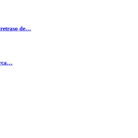
 retraso de…
erca…