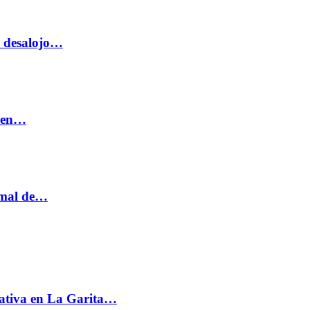
o desalojo…
n en…
ormal de…
ativa en La Garita…