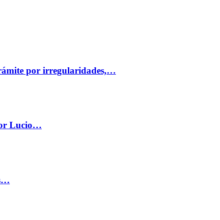
trámite por irregularidades,…
por Lucio…
os…