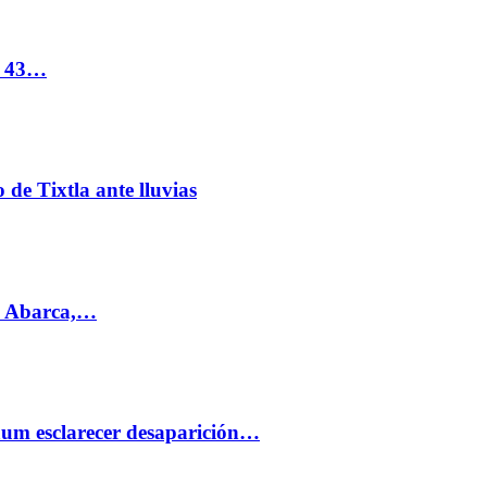
s 43…
de Tixtla ante lluvias
l Abarca,…
aum esclarecer desaparición…