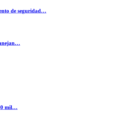
ento de seguridad…
 manejan…
300 mil…