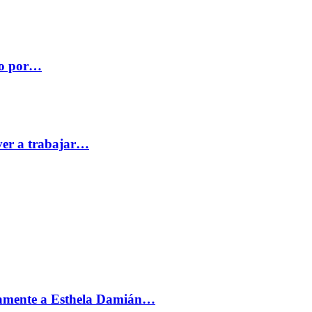
co por…
ver a trabajar…
vamente a Esthela Damián…