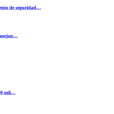
ento de seguridad…
 manejan…
300 mil…