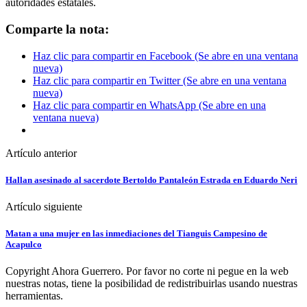
autoridades estatales.
Comparte la nota:
Haz clic para compartir en Facebook (Se abre en una ventana
nueva)
Haz clic para compartir en Twitter (Se abre en una ventana
nueva)
Haz clic para compartir en WhatsApp (Se abre en una
ventana nueva)
Artículo anterior
Hallan asesinado al sacerdote Bertoldo Pantaleón Estrada en Eduardo Neri
Artículo siguiente
Matan a una mujer en las inmediaciones del Tianguis Campesino de
Acapulco
Copyright Ahora Guerrero. Por favor no corte ni pegue en la web
nuestras notas, tiene la posibilidad de redistribuirlas usando nuestras
herramientas.