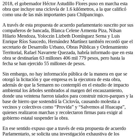
2018, el gobernador Héctor Astudillo Flores puso en marcha esta
obra que incluye una ciclovía de 1.6 kilómetros, a la que calificó
como una de las más importantes para Chilpancingo.
A través de esta propuesta de acuerdo parlamentario suscrito por sus
compañeros de bancada, Blanca Celene Armenta Piza, Nilsan
Hilario Mendoza, Yoloczin Lizbeth Domínguez Serna y Luis
Enrique Ríos Saucedo, Hernández Martínez también recordó que el
secretario de Desarrollo Urbano, Obras Públicas y Ordenamiento
Territorial, Rafael Navarrete Quezada, habría informado que en esta
obra se destinarían 63 millones 406 mil 779 pesos, pero hasta la
fecha se han ejercido 55 millones de pesos.
Sin embargo, no hay información pública de la manera en que se
otorgó la licitación y que empresa es la ejecutora de esta obra,
además de que la Semaren no contempló en el estudio de impacto
ambiental los árboles sembrados al margen del encauzamiento,
donde una veintena fueron talados para construir micro-parques y la
base de hierro que sostendrá la Ciclovía, causando molestia a
vecinos y colectivos como “Provida” y “Salvemos al Huacapa”,
quienes realizaron marchas y recolectaron firmas para exigir al
gobierno estatal suspender la obra.
En ese sentido expuso que a través de esta propuesta de acuerdo
Parlamentario, se solicita una investigación exhaustiva de los