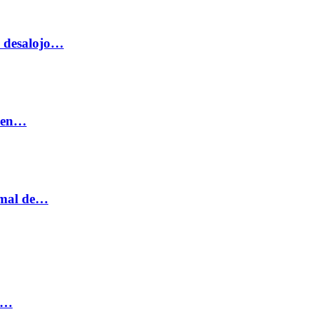
o desalojo…
n en…
ormal de…
ia…