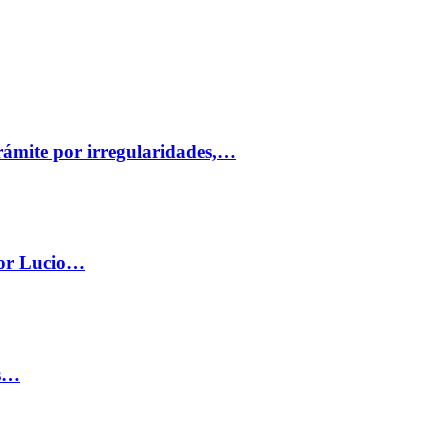
trámite por irregularidades,…
por Lucio…
os…