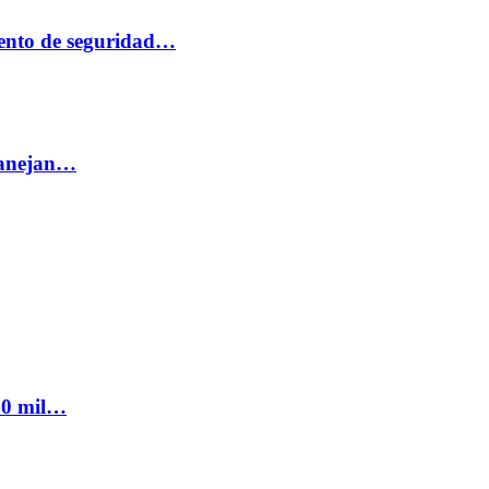
ento de seguridad…
 manejan…
300 mil…