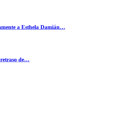
vamente a Esthela Damián…
 retraso de…