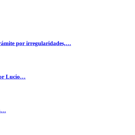
trámite por irregularidades,…
por Lucio…
os…