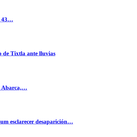
s 43…
de Tixtla ante lluvias
l Abarca,…
aum esclarecer desaparición…