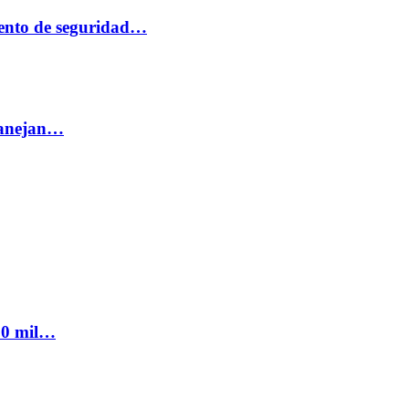
ento de seguridad…
 manejan…
300 mil…