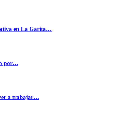
ativa en La Garita…
co por…
ver a trabajar…