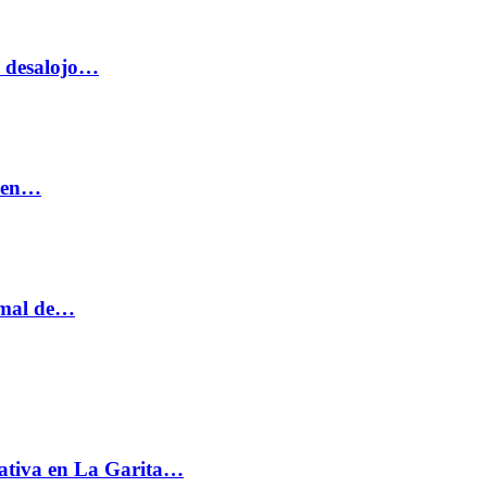
o desalojo…
n en…
ormal de…
ativa en La Garita…