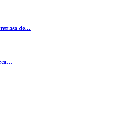
 retraso de…
erca…