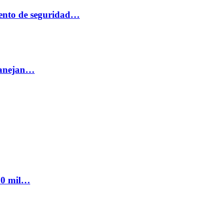
ento de seguridad…
 manejan…
300 mil…