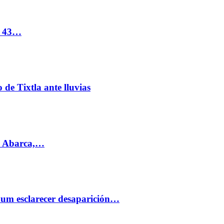
s 43…
de Tixtla ante lluvias
l Abarca,…
aum esclarecer desaparición…