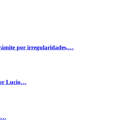
trámite por irregularidades,…
por Lucio…
os…