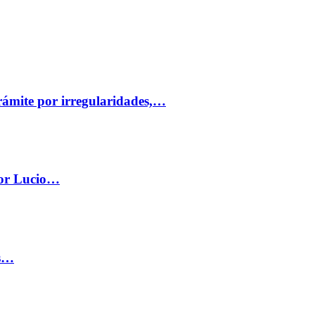
trámite por irregularidades,…
por Lucio…
os…