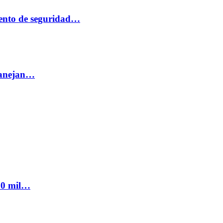
ento de seguridad…
 manejan…
300 mil…