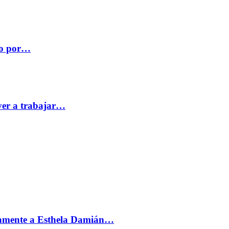
co por…
ver a trabajar…
vamente a Esthela Damián…