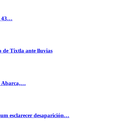
s 43…
de Tixtla ante lluvias
l Abarca,…
aum esclarecer desaparición…