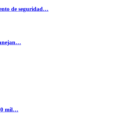
ento de seguridad…
 manejan…
300 mil…