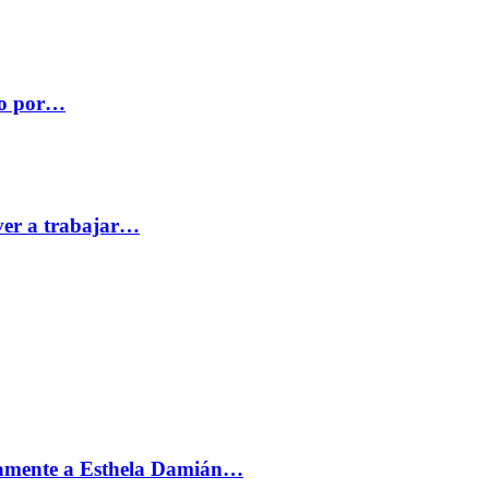
co por…
ver a trabajar…
vamente a Esthela Damián…