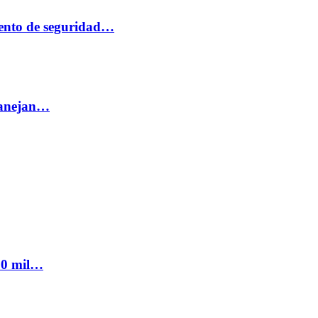
ento de seguridad…
 manejan…
300 mil…