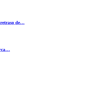
 retraso de…
erca…