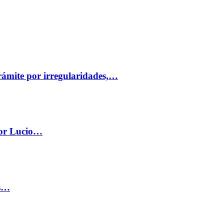
trámite por irregularidades,…
por Lucio…
os…