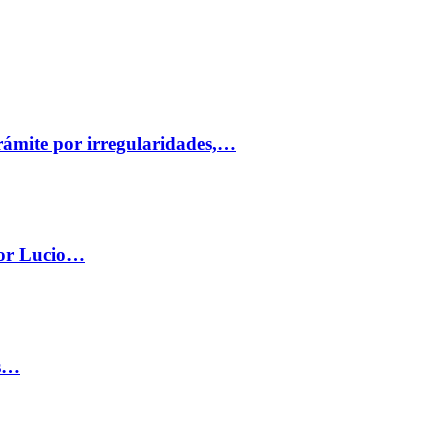
trámite por irregularidades,…
por Lucio…
os…