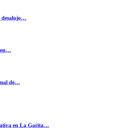
o desalojo…
n en…
ormal de…
ativa en La Garita…