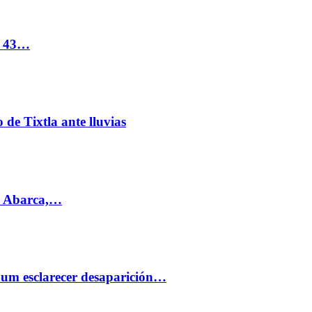
s 43…
de Tixtla ante lluvias
l Abarca,…
aum esclarecer desaparición…