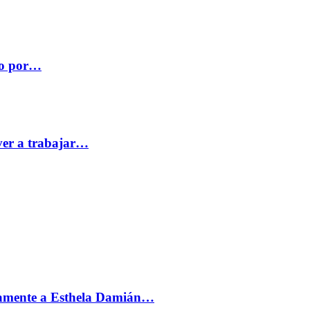
co por…
ver a trabajar…
vamente a Esthela Damián…