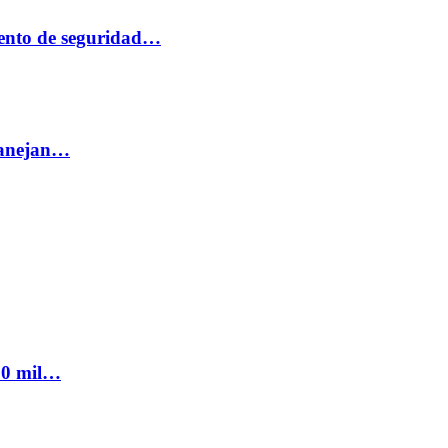
ento de seguridad…
 manejan…
300 mil…