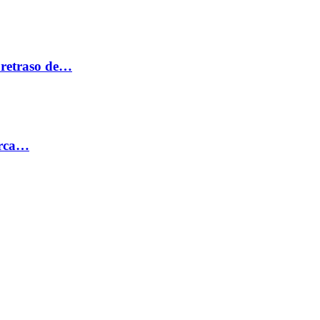
 retraso de…
erca…