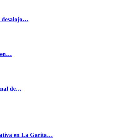
o desalojo…
n en…
ormal de…
ativa en La Garita…