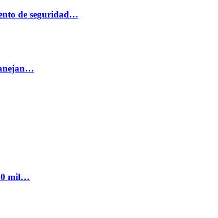
ento de seguridad…
 manejan…
300 mil…