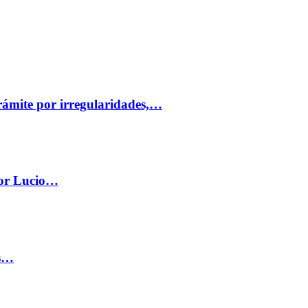
trámite por irregularidades,…
por Lucio…
os…