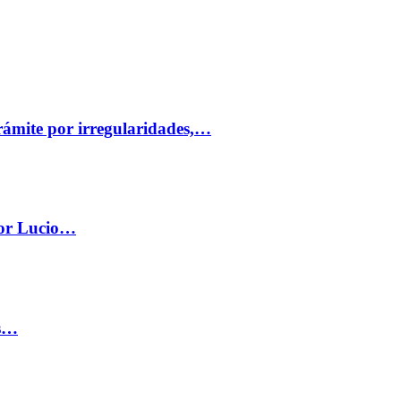
trámite por irregularidades,…
por Lucio…
os…