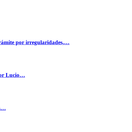
trámite por irregularidades,…
por Lucio…
os…