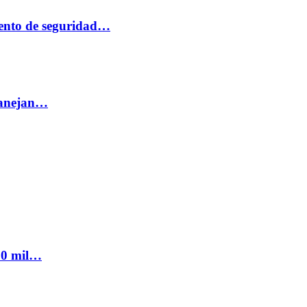
ento de seguridad…
 manejan…
300 mil…