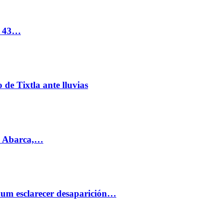
s 43…
de Tixtla ante lluvias
l Abarca,…
aum esclarecer desaparición…