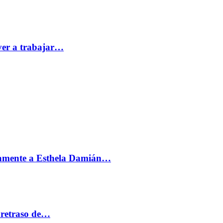
ver a trabajar…
vamente a Esthela Damián…
 retraso de…