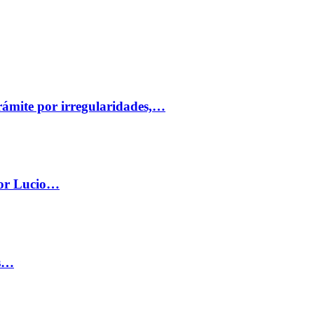
trámite por irregularidades,…
por Lucio…
os…