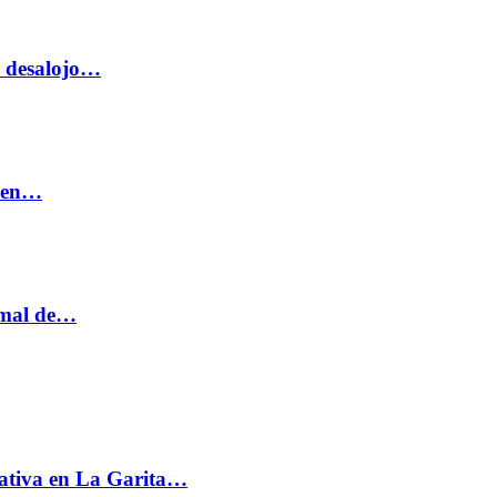
o desalojo…
n en…
ormal de…
ativa en La Garita…