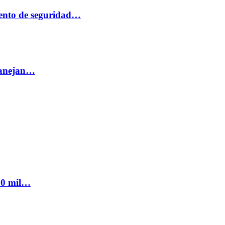
ento de seguridad…
 manejan…
300 mil…