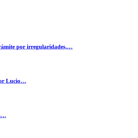
trámite por irregularidades,…
por Lucio…
os…