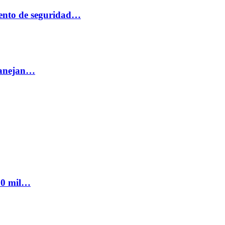
ento de seguridad…
 manejan…
300 mil…