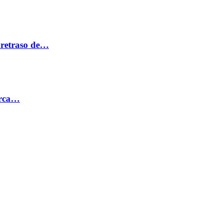
 retraso de…
erca…