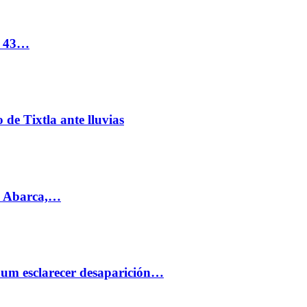
s 43…
de Tixtla ante lluvias
l Abarca,…
aum esclarecer desaparición…