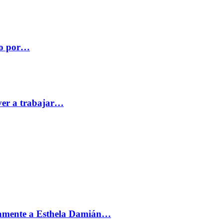
co por…
ver a trabajar…
vamente a Esthela Damián…