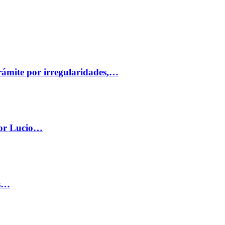
trámite por irregularidades,…
por Lucio…
os…