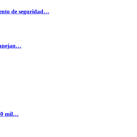
ento de seguridad…
 manejan…
300 mil…