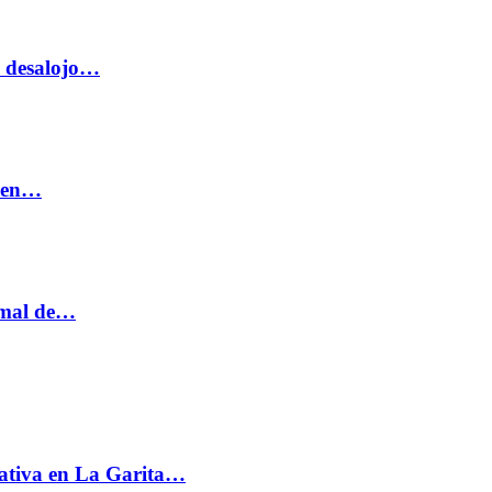
o desalojo…
n en…
ormal de…
ativa en La Garita…