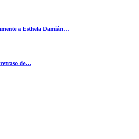
vamente a Esthela Damián…
 retraso de…