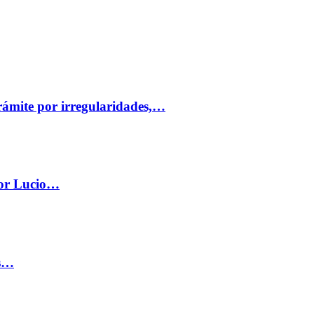
trámite por irregularidades,…
por Lucio…
os…