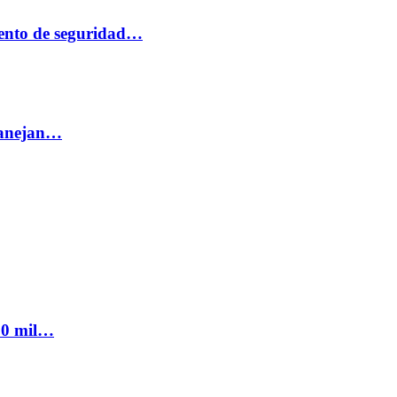
ento de seguridad…
 manejan…
300 mil…