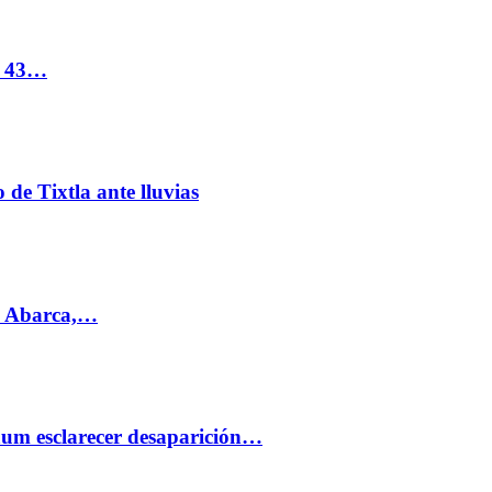
s 43…
de Tixtla ante lluvias
l Abarca,…
aum esclarecer desaparición…