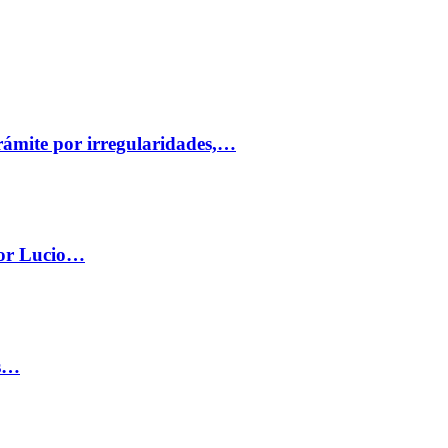
trámite por irregularidades,…
por Lucio…
os…