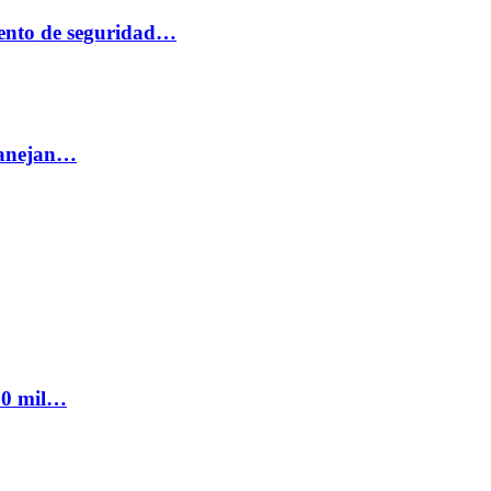
ento de seguridad…
 manejan…
300 mil…