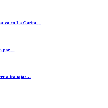
ativa en La Garita…
co por…
ver a trabajar…