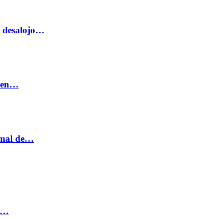
o desalojo…
n en…
ormal de…
ia…