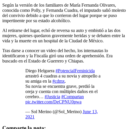
Según la versión de los familiares de María Fernanda Olivares,
conocida como Polly, y Fernanda Cuadra, el imputado salió molesto
del convivio debido a que lo corrieron del lugar porque se puso
impertinente por su estado alcohólico.
Al retirarse del lugar, echó de reversa su auto y embistió a las dos
mujeres, quienes quedaron gravemente heridas y se debaten entre la
vida y la muerte en un hospital de la Ciudad de México.
Tras darse a conocer un video del hecho, los internautas lo
identificaron y la Fiscalía giró una orden de aprehensión. Era
buscado en el Estado de Guerrero y Chiapas.
Diego Helguera
#PotencialFeminicida
arrastró 4 cuadras a su novia y atropello a
su amiga en la
#cdmx
.
Su novia se encuentra grave, perdió la
oreja y cuenta con múltiples daños en el
cerebro…
#Justicia
#Compartan
pic.twitter.com/DeCPNU0pwa
— Sol Merino (@Sol_Merino)
June 13,
2021
Comparte la nota: