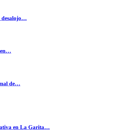
o desalojo…
n en…
ormal de…
ativa en La Garita…