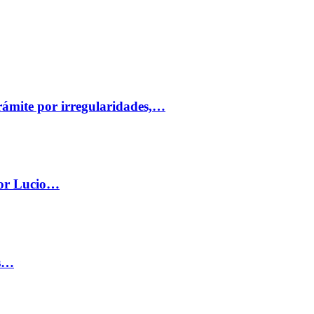
trámite por irregularidades,…
por Lucio…
os…