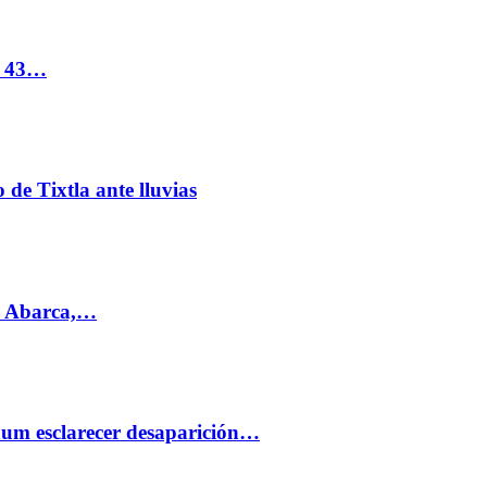
s 43…
de Tixtla ante lluvias
l Abarca,…
aum esclarecer desaparición…