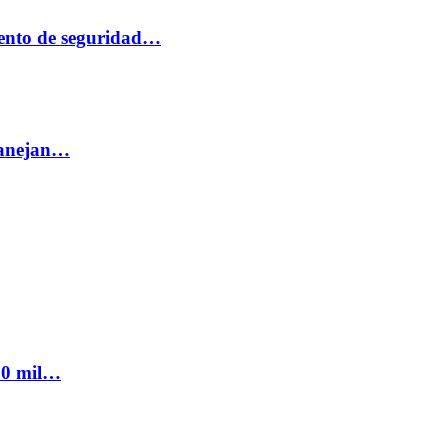
ento de seguridad…
 manejan…
300 mil…