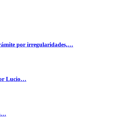
trámite por irregularidades,…
por Lucio…
os…