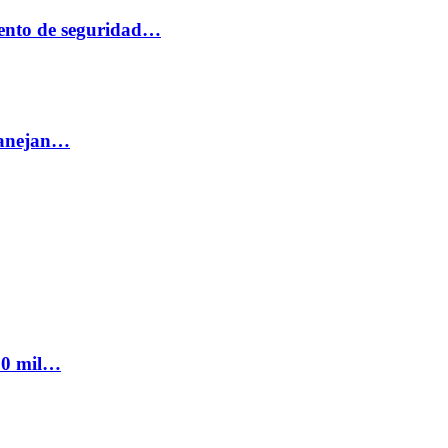
ento de seguridad…
 manejan…
300 mil…