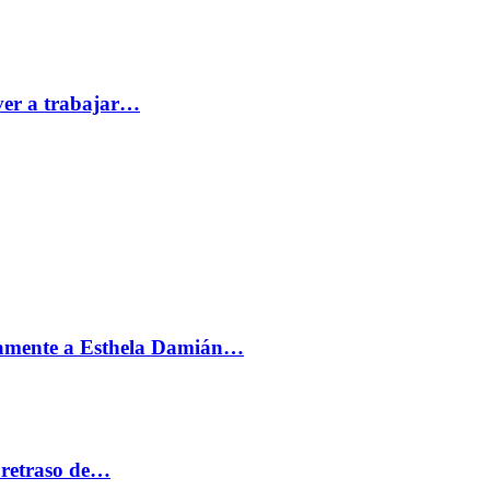
ver a trabajar…
vamente a Esthela Damián…
 retraso de…