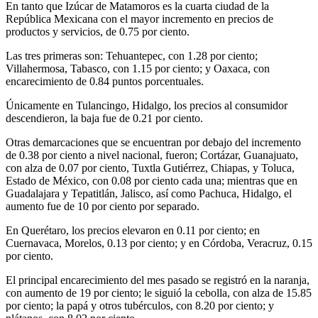
En tanto que Izúcar de Matamoros es la cuarta ciudad de la
República Mexicana con el mayor incremento en precios de
productos y servicios, de 0.75 por ciento.
Las tres primeras son: Tehuantepec, con 1.28 por ciento;
Villahermosa, Tabasco, con 1.15 por ciento; y Oaxaca, con
encarecimiento de 0.84 puntos porcentuales.
Únicamente en Tulancingo, Hidalgo, los precios al consumidor
descendieron, la baja fue de 0.21 por ciento.
Otras demarcaciones que se encuentran por debajo del incremento
de 0.38 por ciento a nivel nacional, fueron; Cortázar, Guanajuato,
con alza de 0.07 por ciento, Tuxtla Gutiérrez, Chiapas, y Toluca,
Estado de México, con 0.08 por ciento cada una; mientras que en
Guadalajara y Tepatitlán, Jalisco, así como Pachuca, Hidalgo, el
aumento fue de 10 por ciento por separado.
En Querétaro, los precios elevaron en 0.11 por ciento; en
Cuernavaca, Morelos, 0.13 por ciento; y en Córdoba, Veracruz, 0.15
por ciento.
El principal encarecimiento del mes pasado se registró en la naranja,
con aumento de 19 por ciento; le siguió la cebolla, con alza de 15.85
por ciento; la papá y otros tubérculos, con 8.20 por ciento; y