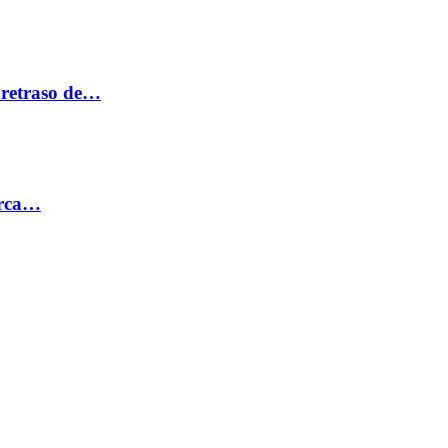
 retraso de…
erca…