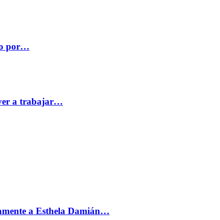
co por…
ver a trabajar…
vamente a Esthela Damián…