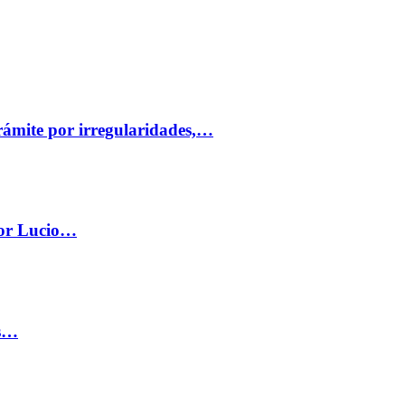
trámite por irregularidades,…
por Lucio…
os…