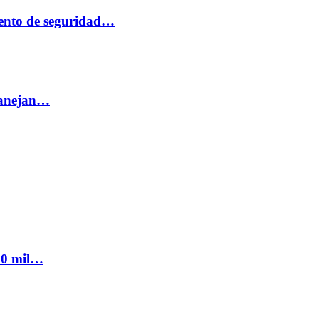
ento de seguridad…
 manejan…
300 mil…