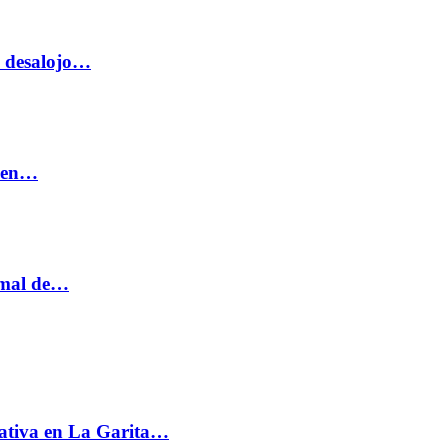
o desalojo…
n en…
ormal de…
ativa en La Garita…