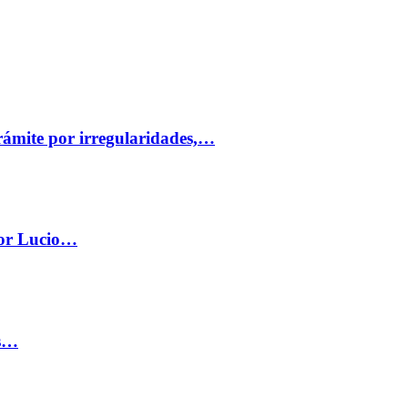
trámite por irregularidades,…
por Lucio…
os…