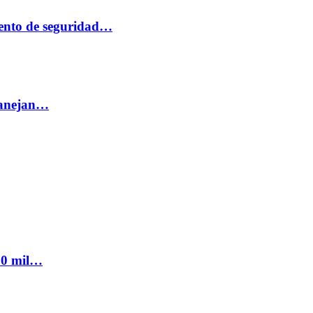
ento de seguridad…
 manejan…
300 mil…