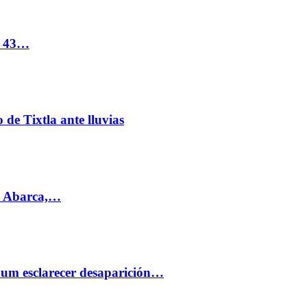
s 43…
de Tixtla ante lluvias
l Abarca,…
aum esclarecer desaparición…