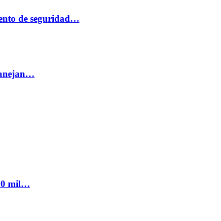
ento de seguridad…
 manejan…
300 mil…