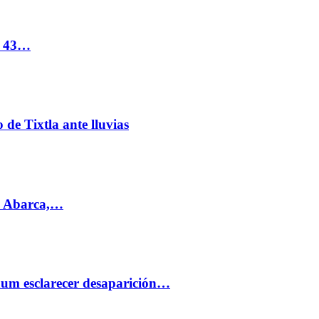
s 43…
de Tixtla ante lluvias
l Abarca,…
aum esclarecer desaparición…