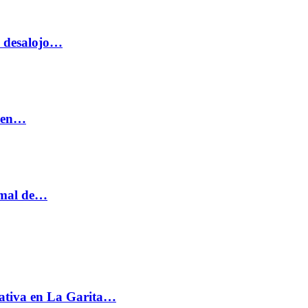
o desalojo…
n en…
ormal de…
ativa en La Garita…