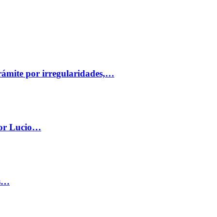
trámite por irregularidades,…
por Lucio…
os…