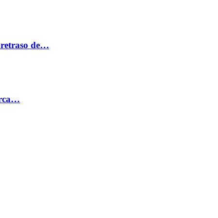
 retraso de…
erca…