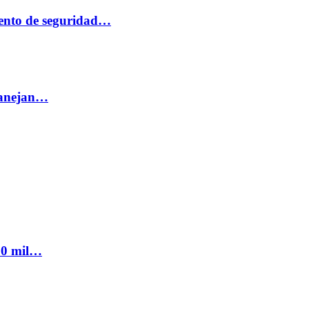
ento de seguridad…
 manejan…
300 mil…