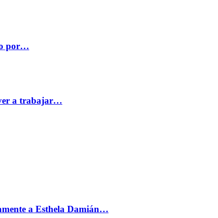
co por…
ver a trabajar…
vamente a Esthela Damián…