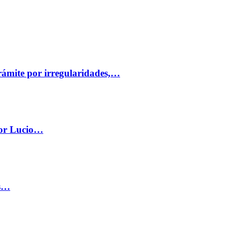
trámite por irregularidades,…
por Lucio…
os…