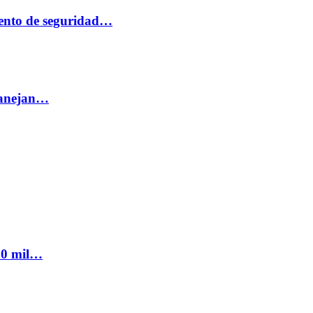
ento de seguridad…
 manejan…
300 mil…