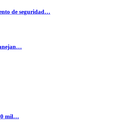
ento de seguridad…
 manejan…
300 mil…