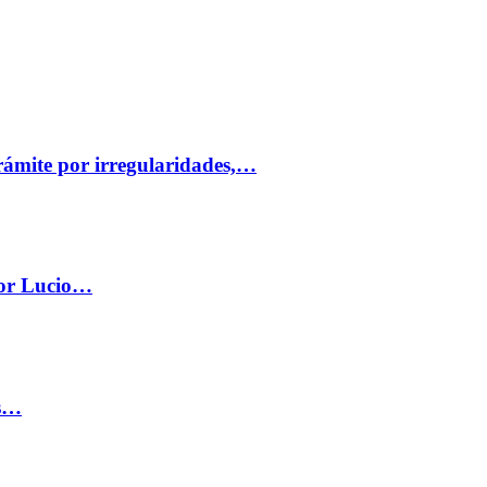
trámite por irregularidades,…
por Lucio…
os…