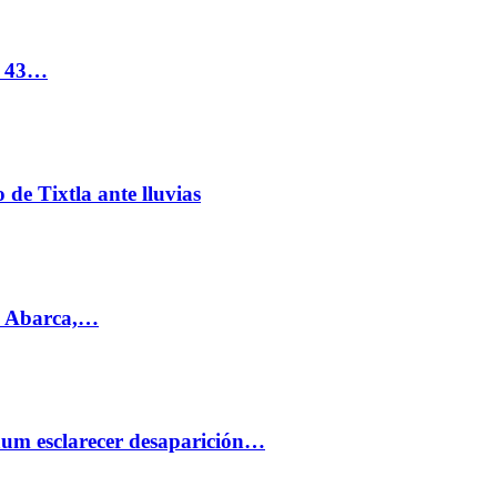
s 43…
de Tixtla ante lluvias
l Abarca,…
aum esclarecer desaparición…