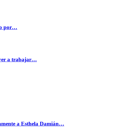
co por…
ver a trabajar…
vamente a Esthela Damián…