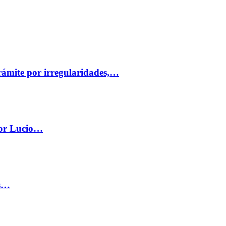
trámite por irregularidades,…
por Lucio…
os…