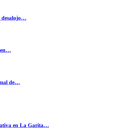
o desalojo…
n en…
ormal de…
ativa en La Garita…