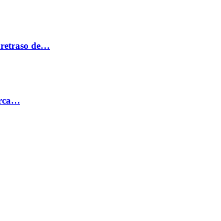
 retraso de…
erca…