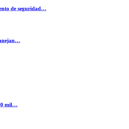
ento de seguridad…
 manejan…
300 mil…