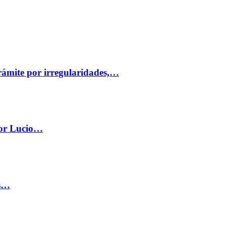
trámite por irregularidades,…
por Lucio…
os…