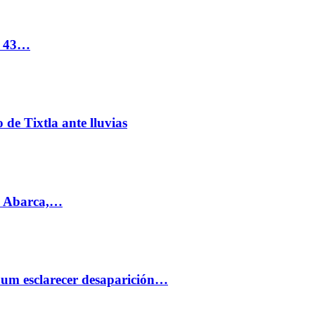
s 43…
de Tixtla ante lluvias
l Abarca,…
aum esclarecer desaparición…