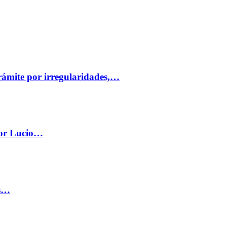
trámite por irregularidades,…
por Lucio…
os…