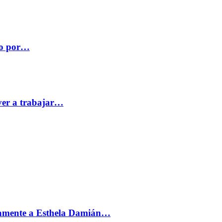
co por…
ver a trabajar…
vamente a Esthela Damián…