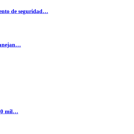
ento de seguridad…
 manejan…
300 mil…