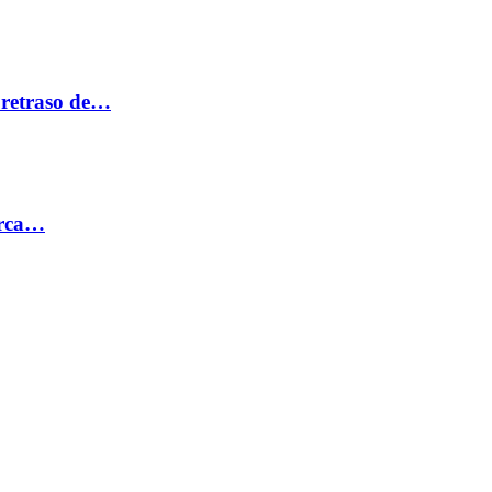
 retraso de…
erca…