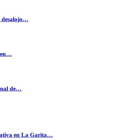
o desalojo…
n en…
ormal de…
ativa en La Garita…