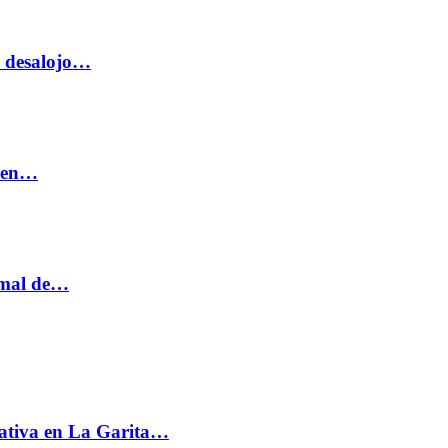
o desalojo…
n en…
ormal de…
ativa en La Garita…