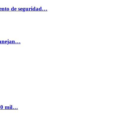
ento de seguridad…
 manejan…
300 mil…