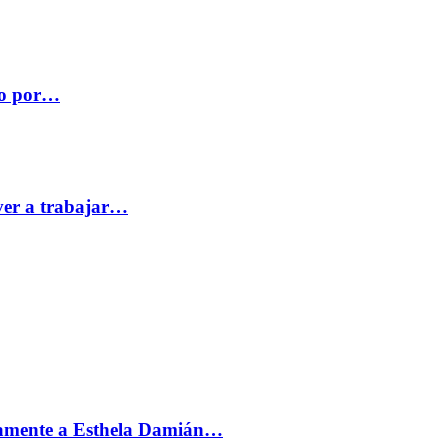
co por…
ver a trabajar…
vamente a Esthela Damián…