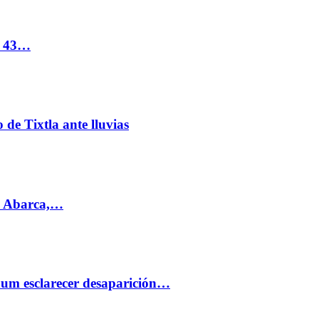
s 43…
de Tixtla ante lluvias
l Abarca,…
aum esclarecer desaparición…