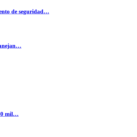
ento de seguridad…
 manejan…
300 mil…