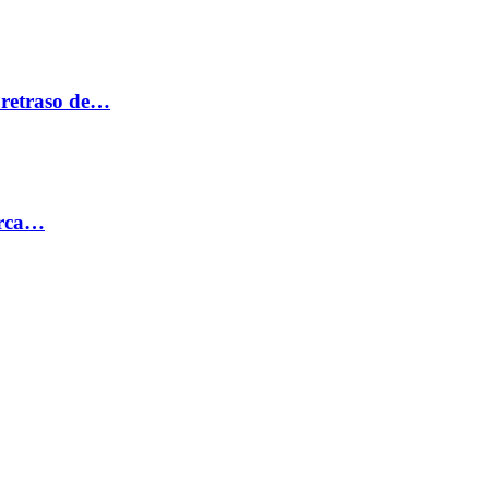
 retraso de…
erca…