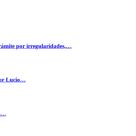
trámite por irregularidades,…
por Lucio…
os…