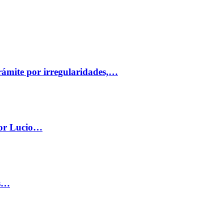
trámite por irregularidades,…
por Lucio…
os…