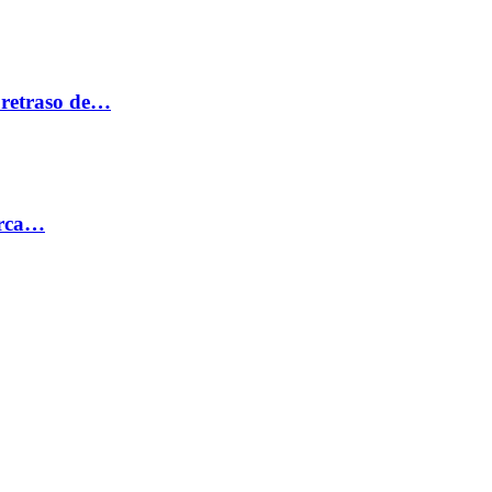
 retraso de…
erca…