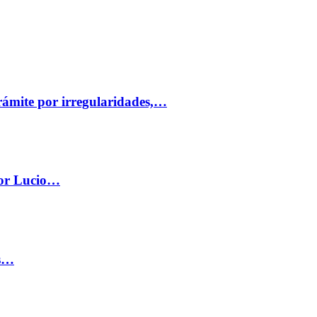
trámite por irregularidades,…
por Lucio…
os…