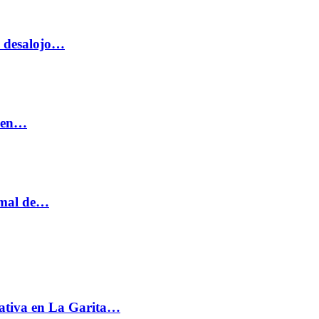
o desalojo…
n en…
ormal de…
ativa en La Garita…