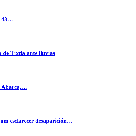
s 43…
de Tixtla ante lluvias
l Abarca,…
aum esclarecer desaparición…