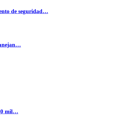
ento de seguridad…
 manejan…
300 mil…