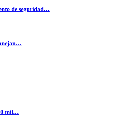
ento de seguridad…
 manejan…
300 mil…