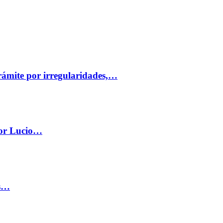
trámite por irregularidades,…
por Lucio…
os…