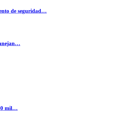
ento de seguridad…
 manejan…
300 mil…