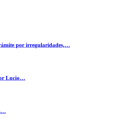
trámite por irregularidades,…
por Lucio…
os…