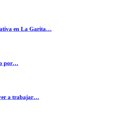
ativa en La Garita…
co por…
ver a trabajar…